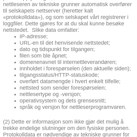
nettleseren av tekniske grunner automatisk overfører
til selskapets nettserver (heretter kalt
«protokolldata»), og som selskapet vårt registrerer i
loggfiler. Dette gjøres for at du skal kunne besøke
nettstedet.
Slike data omfatter:
IP-adresse;
URL-en til det henvisende nettstedet;
dato og tidspunkt for tilgangen;
filen som ble åpnet;
domenenavnet til internettleverandøren;
innholdet i forespørselen (den aktuelle siden);
tilgangsstatus/HTTP-statuskode;
overført datamengde i hvert enkelt tilfelle;
nettsted som sender forespørselen;
nettlesertype og -versjon;
operativsystem og dets grensesnitt;
språk og versjon for nettleserprogramvaren.
(2) Dette er informasjon som ikke gjør det mulig å
trekke endelige slutninger om den fysiske personen.
Protokolldata er nødvendige av tekniske grunner for