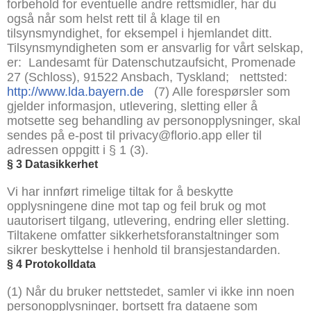
forbehold for eventuelle andre rettsmidler, har du
også når som helst rett til å klage til en
tilsynsmyndighet, for eksempel i hjemlandet ditt.
Tilsynsmyndigheten som er ansvarlig for vårt selskap,
er:
Landesamt für Datenschutzaufsicht, Promenade
27 (Schloss), 91522 Ansbach, Tyskland;
nettsted:
http://www.lda.bayern.de
(7) Alle forespørsler som
gjelder informasjon, utlevering, sletting eller å
motsette seg behandling av personopplysninger, skal
sendes på e-post til privacy@florio.app eller til
adressen oppgitt i § 1 (3).
§
3 Datasikkerhet
Vi har innført rimelige tiltak for å beskytte
opplysningene dine mot tap og feil bruk og mot
uautorisert tilgang, utlevering, endring eller sletting.
Tiltakene omfatter sikkerhetsforanstaltninger som
sikrer beskyttelse i henhold til bransjestandarden.
§
4 Protokolldata
(1) Når du bruker nettstedet, samler vi ikke inn noen
personopplysninger, bortsett fra dataene som