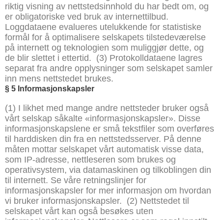
riktig visning av nettstedsinnhold du har bedt om, og
er obligatoriske ved bruk av internettilbud.
Loggdataene evalueres utelukkende for statistiske
formål for å optimalisere selskapets tilstedeværelse
på internett og teknologien som muliggjør dette, og
de blir slettet i ettertid.
(3) Protokolldataene lagres
separat fra andre opplysninger som selskapet samler
inn mens nettstedet brukes.
§
5 Informasjonskapsler
(1) I likhet med mange andre nettsteder bruker også
vårt selskap såkalte «informasjonskapsler». Disse
informasjonskapslene er små tekstfiler som overføres
til harddisken din fra en nettstedsserver. På denne
måten mottar selskapet vårt automatisk visse data,
som IP-adresse, nettleseren som brukes og
operativsystem, via datamaskinen og tilkoblingen din
til internett. Se våre retningslinjer for
informasjonskapsler for mer informasjon om hvordan
vi bruker informasjonskapsler.
(2) Nettstedet til
selskapet vårt kan også besøkes uten