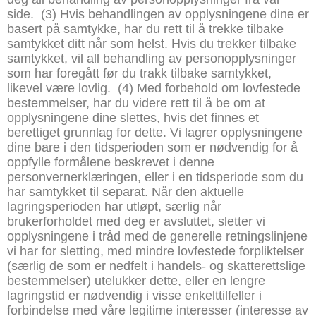
side.
(3) Hvis behandlingen av opplysningene dine er
basert på samtykke, har du rett til å trekke tilbake
samtykket ditt når som helst. Hvis du trekker tilbake
samtykket, vil all behandling av personopplysninger
som har foregått før du trakk tilbake samtykket,
likevel være lovlig.
(4) Med forbehold om lovfestede
bestemmelser, har du videre rett til å be om at
opplysningene dine slettes, hvis det finnes et
berettiget grunnlag for dette. Vi lagrer opplysningene
dine bare i den tidsperioden som er nødvendig for å
oppfylle formålene beskrevet i denne
personvernerklæringen, eller i en tidsperiode som du
har samtykket til separat. Når den aktuelle
lagringsperioden har utløpt, særlig når
brukerforholdet med deg er avsluttet, sletter vi
opplysningene i tråd med de generelle retningslinjene
vi har for sletting, med mindre lovfestede forpliktelser
(særlig de som er nedfelt i handels- og skatterettslige
bestemmelser) utelukker dette, eller en lengre
lagringstid er nødvendig i visse enkelttilfeller i
forbindelse med våre legitime interesser (interesse av