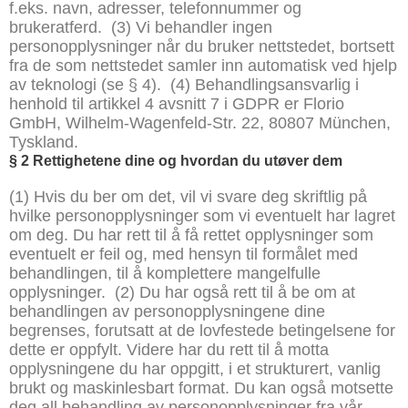
f.eks. navn, adresser, telefonnummer og
brukeratferd.
(3) Vi behandler ingen
personopplysninger når du bruker nettstedet, bortsett
fra de som nettstedet samler inn automatisk ved hjelp
av teknologi (se § 4).
(4) Behandlingsansvarlig i
henhold til artikkel 4 avsnitt 7 i GDPR er Florio
GmbH, Wilhelm-Wagenfeld-Str. 22, 80807 München,
Tyskland.
§
2 Rettighetene dine og hvordan du utøver dem
(1) Hvis du ber om det, vil vi svare deg skriftlig på
hvilke personopplysninger som vi eventuelt har lagret
om deg. Du har rett til å få rettet opplysninger som
eventuelt er feil og, med hensyn til formålet med
behandlingen, til å komplettere mangelfulle
opplysninger.
(2) Du har også rett til å be om at
behandlingen av personopplysningene dine
begrenses, forutsatt at de lovfestede betingelsene for
dette er oppfylt. Videre har du rett til å motta
opplysningene du har oppgitt, i et strukturert, vanlig
brukt og maskinlesbart format. Du kan også motsette
deg all behandling av personopplysninger fra vår