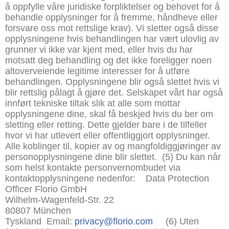
å oppfylle våre juridiske forpliktelser og behovet for å
behandle opplysninger for å fremme, håndheve eller
forsvare oss mot rettslige krav). Vi sletter også disse
opplysningene hvis behandlingen har vært ulovlig av
grunner vi ikke var kjent med, eller hvis du har
motsatt deg behandling og det ikke foreligger noen
altoverveiende legitime interesser for å utføre
behandlingen. Opplysningene blir også slettet hvis vi
blir rettslig pålagt å gjøre det. Selskapet vårt har også
innført tekniske tiltak slik at alle som mottar
opplysningene dine, skal få beskjed hvis du ber om
sletting eller retting. Dette gjelder bare i de tilfeller
hvor vi har utlevert eller offentliggjort opplysninger.
Alle koblinger til, kopier av og mangfoldiggjøringer av
personopplysningene dine blir slettet.
(5) Du kan når
som helst kontakte personvernombudet via
kontaktopplysningene nedenfor:
Data Protection
Officer Florio GmbH
Wilhelm-Wagenfeld-Str. 22
80807 München
Tyskland
Email:
privacy@florio.com
(6) Uten