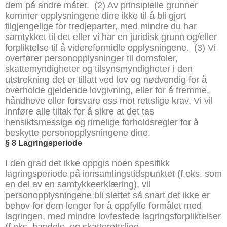
dem på andre måter.
(2) Av prinsipielle grunner
kommer opplysningene dine ikke til å bli gjort
tilgjengelige for tredjeparter, med mindre du har
samtykket til det eller vi har en juridisk grunn og/eller
forpliktelse til å videreformidle opplysningene.
(3) Vi
overfører personopplysninger til domstoler,
skattemyndigheter og tilsynsmyndigheter i den
utstrekning det er tillatt ved lov og nødvendig for å
overholde gjeldende lovgivning, eller for å fremme,
håndheve eller forsvare oss mot rettslige krav. Vi vil
innføre alle tiltak for å sikre at det tas
hensiktsmessige og rimelige forholdsregler for å
beskytte personopplysningene dine.
§
8 Lagringsperiode
I den grad det ikke oppgis noen spesifikk
lagringsperiode på innsamlingstidspunktet (f.eks. som
en del av en samtykkeerklæring), vil
personopplysningene bli slettet så snart det ikke er
behov for dem lenger for å oppfylle formålet med
lagringen, med mindre lovfestede lagringsforpliktelser