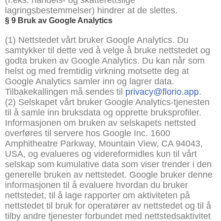
(f.eks. handels- og skatterettslige
lagringsbestemmelser) hindrer at de slettes.
§
9 Bruk av Google Analytics
(1) Nettstedet vårt bruker Google Analytics. Du
samtykker til dette ved å velge å bruke nettstedet og
godta bruken av Google Analytics. Du kan når som
helst og med fremtidig virkning motsette deg at
Google Analytics samler inn og lagrer data.
Tilbakekallingen må sendes til
privacy@florio.app
.
(2) Selskapet vårt bruker Google Analytics-tjenesten
til å samle inn bruksdata og opprette bruksprofiler.
Informasjonen om bruken av selskapets nettsted
overføres til servere hos Google Inc. 1600
Amphitheatre Parkway, Mountain View, CA 94043,
USA, og evalueres og videreformidles kun til vårt
selskap som kumulative data som viser trender i den
generelle bruken av nettstedet. Google bruker denne
informasjonen til å evaluere hvordan du bruker
nettstedet, til å lage rapporter om aktiviteten på
nettstedet til bruk for operatører av nettstedet og til å
tilby andre tjenester forbundet med nettstedsaktivitet